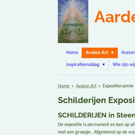
Ga
Aard
direct
naar
de
hoofdinhoud
Home
Avalon Art
Avalon
Inspiratiemiddag
Wie zijn wi
Home
»
Avalon Art
»
Expositieruimte
Schilderijen Expos
SCHILDERIJEN in Steen
De expositie is permanent en kan op af
met een groepje.. Afgestemd op de vra