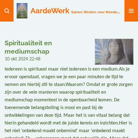
Ga
AardeWerk
Samen Werken voor Moeder Aarde
direct
naar
de
hoofdinhoud
Spiritualiteit en
mediumschap
10 okt 2024
22:48
Iedereen is spiritueel maar niet iedereen is een medium.Als je
ervoor openstaat, vragen we je een paar minuten de tijd te
nemen om hierbij stil te staan.Waarom? Omdat er grote zorgen
zijn over de vele manieren waarop spiritualiteit en
mediumschap momenteel in de openbaarheid komen. De
toenemende belangstelling is mooi en past bij de
ontwikkelingen van deze tijd. Maar het is van vitaal belang dat
hierin gehandeld wordt met de juiste kennis en inzichten.Hier is
het niet ‘onbekend maakt onbemind’ maar ‘onbekend maakt