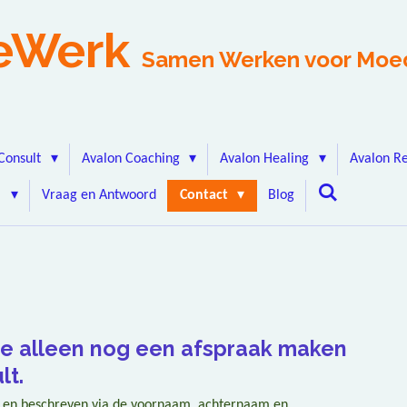
eWerk
Samen Werken voor Moe
Consult
Avalon Coaching
Avalon Healing
Avalon R
j
Vraag en Antwoord
Contact
Blog
je alleen nog een afspraak maken
lt.
en beschreven via de voornaam, achternaam en