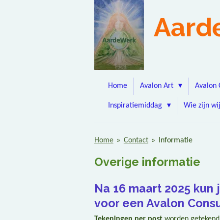
Ga
Aard
direct
naar
de
hoofdinhoud
Home
Avalon Art
Avalon 
Inspiratiemiddag
Wie zijn wi
Home
»
Contact
»
Informatie
Overige informatie
Na 16 maart 2025 kun 
voor een Avalon Consu
Tekeningen per post
worden getekend 